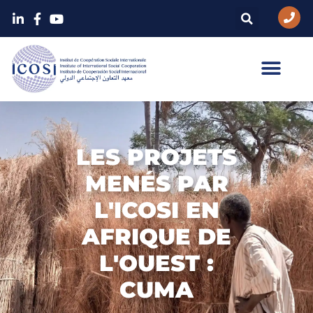
LES PROJETS
MENÉS PAR
L'ICOSI EN
AFRIQUE DE
L'OUEST :
CUMA