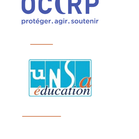
OCIRP
UNSA éduc