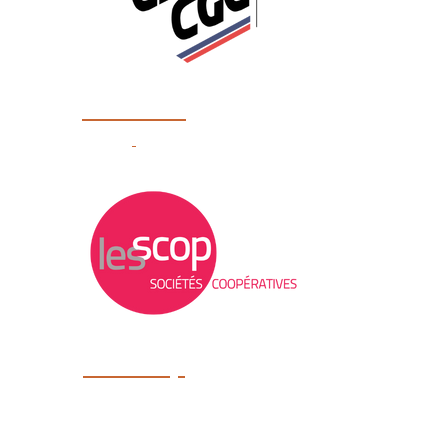
CFE CGC
.
Les Scop