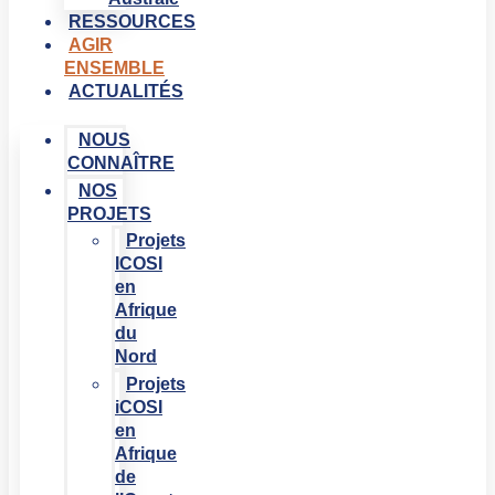
RESSOURCES
AGIR
ENSEMBLE
ACTUALITÉS
NOUS
CONNAÎTRE
NOS
PROJETS
Projets
ICOSI
en
Afrique
du
Nord
Projets
iCOSI
en
Afrique
de