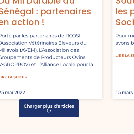
Du Mil Durable au
Sou
Sénégal : partenaires
les 
en action !
Soci
Porté par les partenaires de l’ICOSI :
Pour me
l’Association Vétérinaires Eleveurs du
avons b
Millavois (AVEM), L’Association des
LIRE LA S
Groupements de Producteurs Ovins
(AGROPROV) et L’Alliance Locale pour la
LIRE LA SUITE »
25 mai 2022
15 mars
Charger plus d'articles