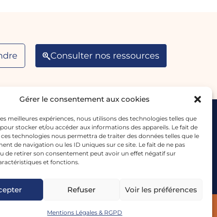
ndre
Consulter nos ressources
Gérer le consentement aux cookies
 les meilleures expériences, nous utilisons des technologies telles que
NOUS CONTACTER
 pour stocker et/ou accéder aux informations des appareils. Le fait de
 ces technologies nous permettra de traiter des données telles que le
t de navigation ou les ID uniques sur ce site. Le fait de ne pas
email : info@icosi.org
u de retirer son consentement peut avoir un effet négatif sur
aractéristiques et fonctions.
dresse : 30 Rue des Epinette 75017 PARIS -
France
cepter
Refuser
Voir les préférences
Mentions Légales & RGPD