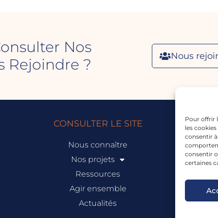
onsulter Nos
Nous rejoi
 Rejoindre ?
Pour offrir
CONSULTER LE SITE
les cookies
consentir à
Nous connaître
comportemen
consentir o
Nos projets
certaines c
Ressources
A
Agir ensemble
Ac
Actualités