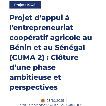
Projets ICOSI
Projet d’appui à
l’entrepreneuriat
coopératif agricole au
Bénin et au Sénégal
(CUMA 2) : Clôture
d’une phase
ambitieuse et
perspectives
28/10/2025
ACB
,
AGROPROV
,
ALFANG
,
AVEM
,
Bénin
,