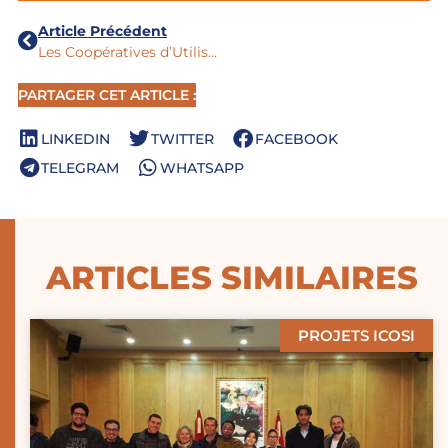
Article Précédent
Les Coopératives d’Utilisation de Matériel Agricole: lecture croisée des dynamiques coopératives dans cinq pays d’Afrique
PARTAGER CET ARTICLE :
LINKEDIN
TWITTER
FACEBOOK
TELEGRAM
WHATSAPP
ARTICLES SIMILAIRES
PROJETS ICOSI