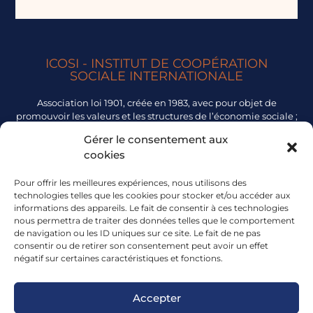
ICOSI - INSTITUT DE COOPÉRATION
SOCIALE INTERNATIONALE
Association loi 1901, créée en 1983, avec pour objet de
promouvoir les valeurs et les structures de l’économie sociale ;
renforcer la dimension sociale de la mondialisation ;
Gérer le consentement aux
participer au renforcement des démocraties sociales,
cookies
économiques et politiques ; promouvoir et diffuser les normes
internationales du travail.
Pour offrir les meilleures expériences, nous utilisons des
Consulter Les Mentions Légales
technologies telles que les cookies pour stocker et/ou accéder aux
informations des appareils. Le fait de consentir à ces technologies
nous permettra de traiter des données telles que le comportement
CONSULTER LE SITE
NOUS CONTACTER
de navigation ou les ID uniques sur ce site. Le fait de ne pas
consentir ou de retirer son consentement peut avoir un effet
négatif sur certaines caractéristiques et fonctions.
Nous connaître
email : info@icosi.org
Nos projets
Adresse : 30 Rue des
Accepter
Epinette 75017 PARIS -
Ressources
France