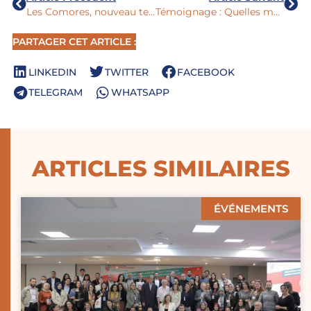
Les Comores, nouveau territoire d’intervention pour l’ICOSI
Témoignage : Quelles menaces pèsent sur la loi ESS en Tunisie ?
PARTAGER CET ARTICLE :
LINKEDIN
TWITTER
FACEBOOK
TELEGRAM
WHATSAPP
ARTICLES SIMILAIRES
ÉVÉNEMENTS